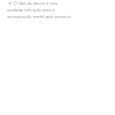
 4. O óleo de alecrim é uma 
excelente indicação para a 
recomposição mental após excessivo 
exercício intelectual.
Carla Pereira - ArtiOils
aromaterapia
ArtiOils
óleos essenciais
Alecrim
rosmarinus officinalis
rosemary