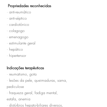
Propriedades reconhecidas
· anti-reumático
· anti-séptico
· cardiotónico
· colagogo
· emenagogo
· estimulante geral
· hepático
· hipertensor
Indicações terapêuticas
· reumatismo, gota
· lesões da pele, queimaduras, sarna, 
pediculose
· fraqueza geral, fadiga mental, 
estafa, anemia
· distúrbios hepato-biliares diversos, 