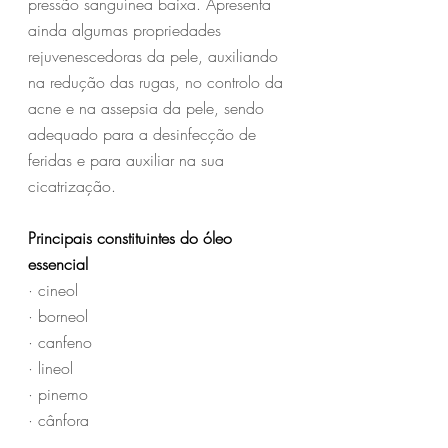
pressão sanguínea baixa. Apresenta 
ainda algumas propriedades 
rejuvenescedoras da pele, auxiliando 
na redução das rugas, no controlo da 
acne e na assepsia da pele, sendo 
adequado para a desinfecção de 
feridas e para auxiliar na sua 
cicatrização.
Principais constituintes do óleo 
essencial
· cineol
· borneol
· canfeno
· lineol
· pinemo
· cânfora