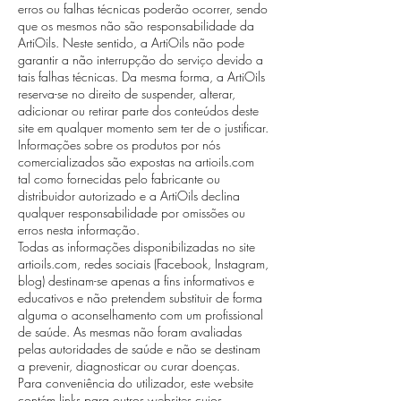
erros ou falhas técnicas poderão ocorrer, sendo
que os mesmos não são responsabilidade da
ArtiOils. Neste sentido, a ArtiOils não pode
garantir a não interrupção do serviço devido a
tais falhas técnicas. Da mesma forma, a ArtiOils
reserva-se no direito de suspender, alterar,
adicionar ou retirar parte dos conteúdos deste
site em qualquer momento sem ter de o justificar.
Informações sobre os produtos por nós
comercializados são expostas na artioils.com
tal como fornecidas pelo fabricante ou
distribuidor autorizado e a ArtiOils declina
qualquer responsabilidade por omissões ou
erros nesta informação.
Todas as informações disponibilizadas no site
artioils.com, redes sociais (Facebook, Instagram,
blog) destinam-se apenas a fins informativos e
educativos e não pretendem substituir de forma
alguma o aconselhamento com um profissional
de saúde. As mesmas não foram avaliadas
pelas autoridades de saúde e não se destinam
a prevenir, diagnosticar ou curar doenças.
Para conveniência do utilizador, este website
contém links para outros websites cujos