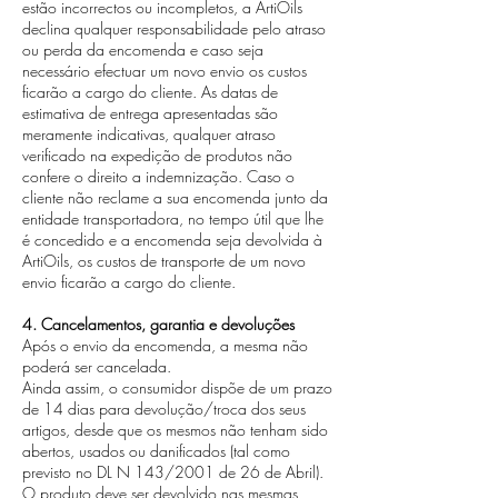
estão incorrectos ou incompletos, a ArtiOils
declina qualquer responsabilidade pelo atraso
ou perda da encomenda e caso seja
necessário efectuar um novo envio os custos
ficarão a cargo do cliente. As datas de
estimativa de entrega apresentadas são
meramente indicativas, qualquer atraso
verificado na expedição de produtos não
confere o direito a indemnização. Caso o
cliente não reclame a sua encomenda junto da
entidade transportadora, no tempo útil que lhe
é concedido e a encomenda seja devolvida à
ArtiOils, os custos de transporte de um novo
envio ficarão a cargo do cliente.
4. Cancelamentos, garantia e devoluções
Após o envio da encomenda, a mesma não
poderá ser cancelada.
Ainda assim, o consumidor dispõe de um prazo
de 14 dias para devolução/troca dos seus
artigos, desde que os mesmos não tenham sido
abertos, usados ou danificados (tal como
previsto no DL N 143/2001 de 26 de Abril).
O produto deve ser devolvido nas mesmas