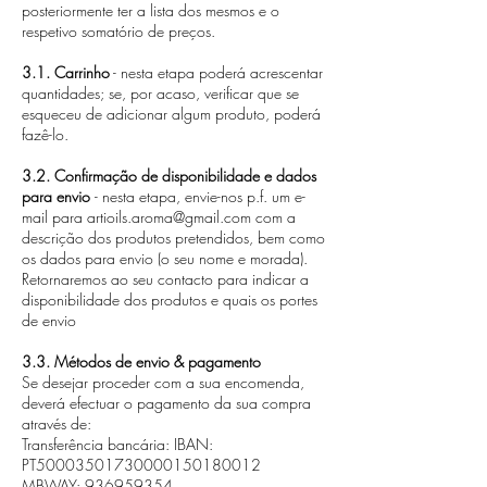
posteriormente ter a lista dos mesmos e o
respetivo somatório de preços.
3.1. Carrinho
- nesta etapa poderá acrescentar
quantidades; se, por acaso, verificar que se
esqueceu de adicionar algum produto, poderá
fazê-lo.
3.2. Confirmação de disponibilidade e dados
para envio
- nesta etapa, envie-nos p.f. um e-
mail para
artioils.aroma@gmail.com
com a
descrição dos produtos pretendidos, bem como
os dados para envio (o seu nome e morada).
Retornaremos ao seu contacto para indicar a
disponibilidade dos produtos e quais os portes
de envio
3.3. Métodos de envio & pagamento
Se desejar proceder com a sua encomenda,
deverá efectuar o pagamento da sua compra
através de:
Transferência bancária: IBAN:
PT50003501730000150180012
MBWAY:
936959354