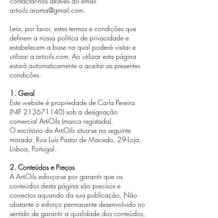
contactar-nos através do email
artioils.aroma@gmail.com
.
Leia, por favor, estes termos e condições que
definem a nossa política de privacidade e
estabelecem a base na qual poderá visitar e
utilizar a artioils.com. Ao utilizar esta página
estará automaticamente a aceitar as presentes
condições.
1. Geral
Este website é propriedade de Carla Pereira
(NIF
213671140)
sob a designação
comercial ArtiOils (marca registada).
O escritório da ArtiOils situa-se na seguinte
morada: Rua Luís Pastor de Macedo, 29-Loja,
Lisboa, Portugal.
2. Conteúdos e Preços
A ArtiOils esforça-se por garantir que os
conteúdos desta página são precisos e
correctos aquando da sua publicação. Não
obstante o esforço permanente desenvolvido no
sentido de garantir a qualidade dos conteúdos,