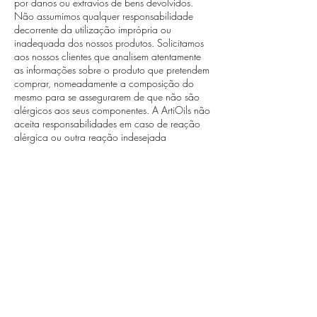
por danos ou extravios de bens devolvidos.
Não assumimos qualquer responsabilidade
decorrente da utilização imprópria ou
inadequada dos nossos produtos. Solicitamos
aos nossos clientes que analisem atentamente
as informações sobre o produto que pretendem
comprar, nomeadamente a composição do
mesmo para se assegurarem de que não são
alérgicos aos seus componentes. A ArtiOils não
aceita responsabilidades em caso de reação
alérgica ou outra reação indesejada
provocadas pelos produtos que comercializa.
Em caso de acidente em que ocorra a ingestão
acidental de algum produto deverá contactar
de imediato o Centro de Informação
Antivenenos – CIAV
(808 250 250)
.
5. Segurança e confidencialidade
Para a ArtiOils é muito importante a
confidencialidade de todos os dados
fornecidos pelos seus clientes (conforme a Lei
n.º 67/98, de 26 de Outubro). Ao contactar-
nos ou por utilizar este website, os seus dados
pessoais (nome, e-mail, telemóvel, morada)