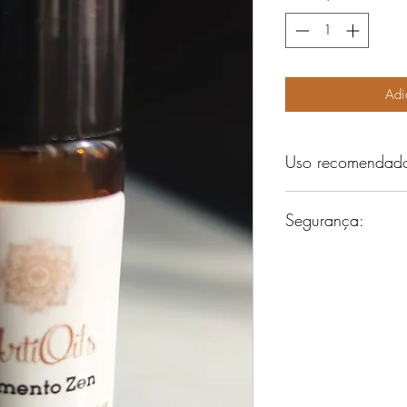
10
Milliliters
Adi
Uso recomendad
Pode ser aplicado di
Segurança:
Não ingira. Mantenha
Evite contato com os
se tiver problemas d
possíveis reações a
quantidade na parte 
secar.