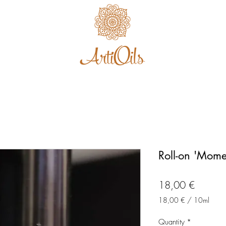
Home
Roll-on 'Mome
Price
18,00 €
18,00 €
/
10ml
18,00 €
per
Quantity
*