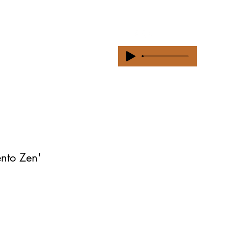
Loja
Parcerias
Sobre
Mais...
nto Zen'