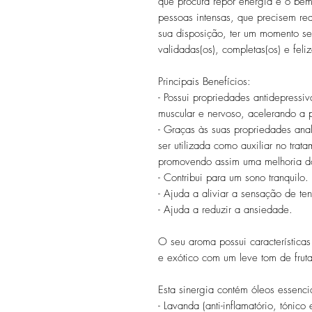
que procura repor energia e o bem-
pessoas intensas, que precisem red
sua disposição
, ter um momento s
validadas(os), completas(os) e feliz
Principais Benefícios:
- Possui propriedades antidepress
muscular e nervoso, acelerando a 
- Graças às suas propriedades ana
ser utilizada como auxiliar no tra
promovendo assim uma melhoria do
- Contribui para um sono tranquilo.
- Ajuda a aliviar a sensação de te
- Ajuda a reduzir a ansiedade.
O seu aroma possui características
e exótico com um leve tom de frutas
Esta sinergia contém óleos essenc
- Lavanda (anti-inflamatório, tónico 