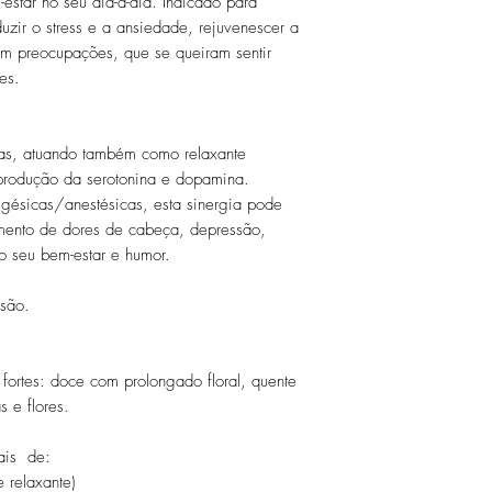
estar no seu dia-a-dia.
Indicado para
uzir o stress e a ansiedade, rejuvenescer a
em preocupações, q
ue se queiram sentir
es.
ivas, atuando também como relaxante
produção da serotonina e dopamina.
lgésicas/anestésicas, esta sinergia pode
tamento de dores de cabeça, depressão,
 seu bem-estar e humor.
nsão.
 fortes: doce com prolongado floral, quente
 e flores.
iais de:
e relaxante)