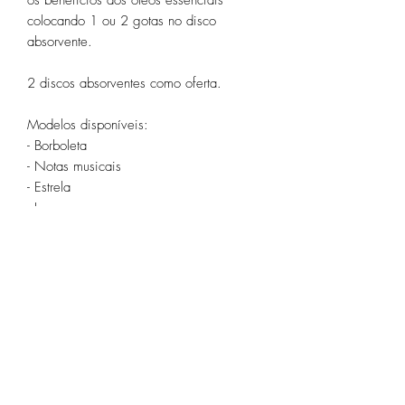
colocando 1 ou 2 gotas no disco
absorvente.
2 discos absorventes como oferta.
Modelos disponíveis:
- Borboleta
- Notas musicais
- Estrela
- Love
- Rosa
- Gato
- Árvore da Vida
- Mom (mãe)
- Mini-borboletas
- Fada Sininho
Termos e condições