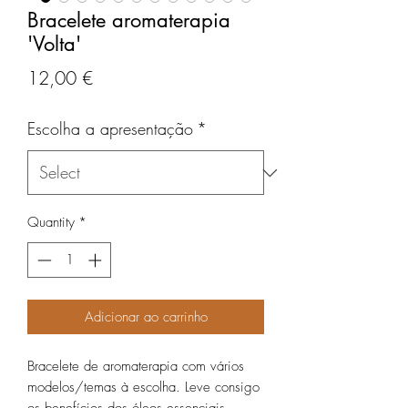
Bracelete aromaterapia
'Volta'
Price
12,00 €
Escolha a apresentação
*
Quantity
*
Adicionar ao carrinho
Bracelete de aromaterapia com vários
modelos/temas à escolha. Leve consigo
os benefícios dos óleos essenciais