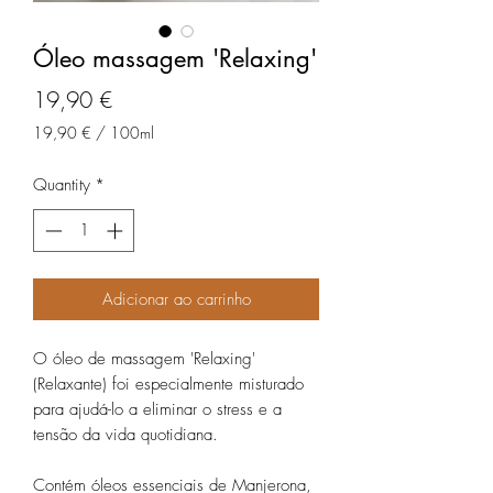
Óleo massagem 'Relaxing'
Price
19,90 €
19,90 €
/
100ml
19,90 €
per
Quantity
*
100
Milliliters
Adicionar ao carrinho
O óleo de massagem 'Relaxing'
(Relaxante) foi especialmente misturado
para ajudá-lo a eliminar o stress e a
tensão da vida quotidiana.
Contém óleos essenciais de Manjerona,