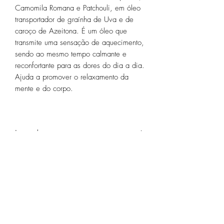
Camomila Romana e Patchouli, em óleo
transportador de graínha de Uva e de
caroço de Azeitona. É um óleo que
transmite uma sensação de aquecimento,
sendo ao mesmo tempo calmante e
reconfortante para as dores do dia a dia.
Ajuda a promover o relaxamento da
mente e do corpo.
Ingredientes:
Vitis Vinifera Seed Oil, Olea Europaea
Uso recomendado:
Seed, Triticum Vulgare Germ Oil, Persea
Gratissima Oil, Origanum Majorana Leaf
O óleo de massagem 'Relaxing' é
Oil, Pogostemon Cablin Oil, Anthemis
Informação alergénica:
adequado para aplicação direta na pele,
Nobilis Flower Oil, Tocopherol,
no fim de um dia exaustivo.
Helianthus Annuus Seed Oil, limonene*,
O óleo de massagem 'Relaxing' não é
Você também pode adicionar uma
citronellol*, geraniol*, linalool*.