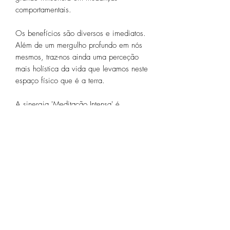
comportamentais.
Os benefícios são diversos e imediatos.
Além de um mergulho profundo em nós
mesmos, traz-nos ainda uma perceção
mais holística da vida que levamos neste
espaço físico que é a terra.
A sinergia 'Meditação Intensa' é
composta pelos seguintes óleos
essenciais orgânicos:
- Eucalipto
- Vetiver
- Bergamota
- Laranja Doce
- Frankincense
Uso recomendado: