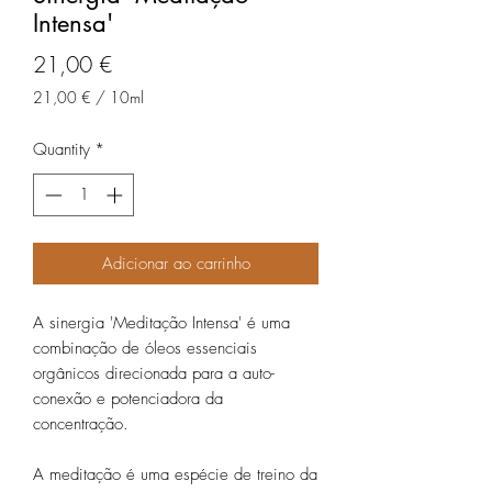
Intensa'
Price
21,00 €
21,00 €
/
10ml
21,00 €
per
Quantity
*
10
Milliliters
Adicionar ao carrinho
A sinergia 'Meditação Intensa' ​​é uma
combinação de óleos essenciais
orgânicos direcionada para a auto-
conexão e potenciadora da
concentração.
A meditação é uma espécie de treino da