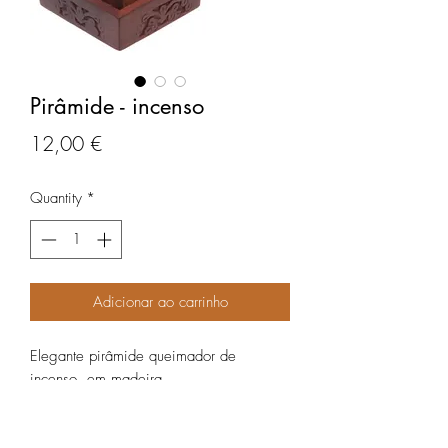
Pirâmide - incenso
Price
12,00 €
Quantity
*
Adicionar ao carrinho
Elegante pirâmide queimador de
incenso, em madeira.
Para cones de incenso.