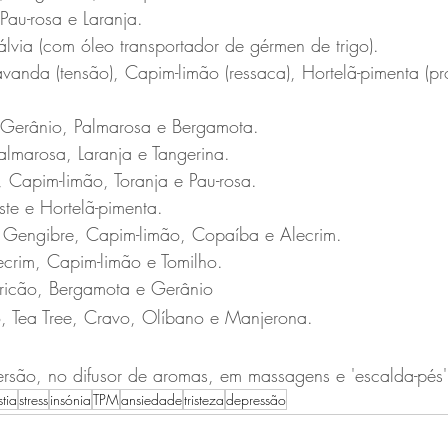
Pau-rosa e Laranja.
via (com óleo transportador de gérmen de trigo).
anda (tensão), Capim-limão (ressaca), Hortelã-pimenta (p
 Gerânio, Palmarosa e Bergamota.
almarosa, Laranja e Tangerina.
a, Capim-limão, Toranja e Pau-rosa.
ste e Hortelã-pimenta.
 Gengibre, Capim-limão, Copaíba e Alecrim.
crim, Capim-limão e Tomilho.
ricão, Bergamota e Gerânio
o, Tea Tree, Cravo, Olíbano e Manjerona.
rsão, no difusor de aromas, em massagens e 'escalda-pés'
tia
stress
insónia
TPM
ansiedade
tristeza
depressão