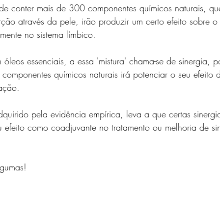
de conter mais de 300 componentes químicos naturais, qu
ção através da pele, irão produzir um certo efeito sobre o
mente no sistema límbico.
leos essenciais, a essa 'mistura' chama-se de sinergia, p
componentes químicos naturais irá potenciar o seu efeito
ação.
quirido pela evidência empírica, leva a que certas sinergi
u efeito como coadjuvante no tratamento ou melhoria de s
lgumas!