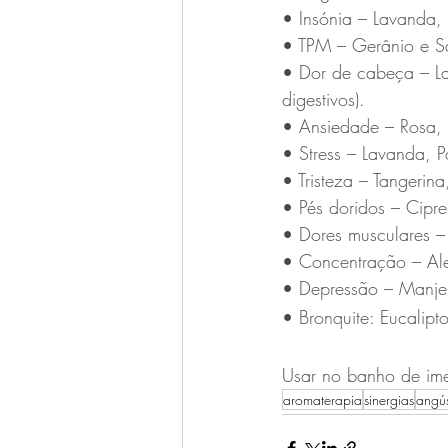
• Insónia – Lavanda, 
• TPM – Gerânio e Sál
• Dor de cabeça – Lav
digestivos).
• Ansiedade – Rosa,
• Stress – Lavanda, P
• Tristeza – Tangerin
• Pés doridos – Cipre
• Dores musculares –
• Concentração – Ale
• Depressão – Manje
• Bronquite: Eucalipt
Usar no banho de ime
aromaterapia
sinergias
angús