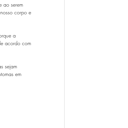
e ao serem 
 nosso corpo e 
orque a 
 de acordo com 
as sejam 
intomas em 